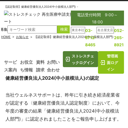
【認定取得】健康経営優良法人2024(中小規模法人部門) -
電話受付時間 9:00～
18:00
募集
東京本社
03-
名古屋支店
052-
HOME
>
お知らせ
>
【認定取得】健康経営優良法人2024(中小規模法人部門)
6712-
265-
8465
8921
ストレスチェ
管理画
サービ
お役立
資料
お問い
ックログイン
面ログ
イン
ス案内
ち情報
請求
合わせ
健康経営優良法人2024(中小規模法人)の認定
当社ウェルネスサポートは、昨年に引き続き経済産業省
が認定する〈健康経営優良法人認定制度〉において、今
年度の審査の結果「健康経営優良法人2024(中小規模法
人部門)」に認定されましたことをご報告申し上げます。