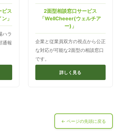
ービス
2面型相談窓口サービス
イン」
「WellCheeer(ウェルチア
ー)」
場ハラ
企業と従業員双方の視点から公正
部通報
な対応が可能な2面型の相談窓口
です。
詳しく見る
← ページの先頭に戻る